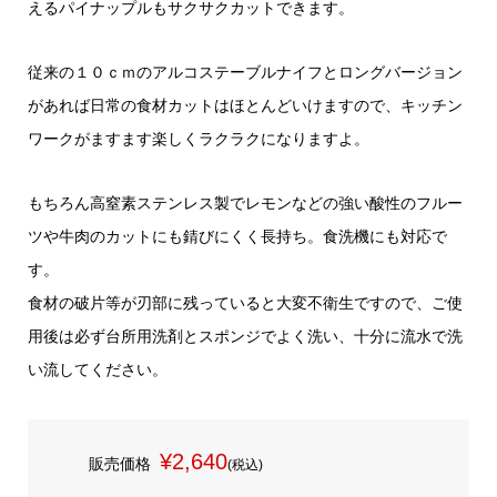
えるパイナップルもサクサクカットできます。
従来の１０ｃｍのアルコステーブルナイフとロングバージョン
があれば日常の食材カットはほとんどいけますので、キッチン
ワークがますます楽しくラクラクになりますよ。
もちろん高窒素ステンレス製でレモンなどの強い酸性のフルー
ツや牛肉のカットにも錆びにくく長持ち。食洗機にも対応で
す。
食材の破片等が刃部に残っていると大変不衛生ですので、ご使
用後は必ず台所用洗剤とスポンジでよく洗い、十分に流水で洗
い流してください。
¥2,640
販売価格
(税込)